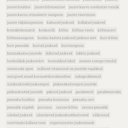
juuste hooldus
juuste hõrenemine
juuste kasvu soodustav toonik
juuste kasvu stimuleeriv šampoon
juuste väevimine
juuste väljalangemine
kahused juuksed
kollakad juuksed
kontaktdermatiit
kookosõli
kõõm
kõõma vastu
kõõmaravi
kõõmašampoon
kuidas kaitsta juukseid päikese eest
kuiv kõõm
kuiv peanahk
kuivad juuksed
kuivšampoon
kuumakaitse juustele
läikivad juuksed
lokkis juuksed
looduslikik juuksevärv
loomulikud lokid
meeste soengu trendid
meresoola sprei
millised vitamiinid on juustele vajalikud
mürgised ained kosmeetikavahendites
nahaprobleemid
niiskuskindel juuksesprei
päikesekaitsesprei juustele
päikesetooted juustele
paksud juuksed
parabeenid
parabeenivaba
peanaha hooldus
peanaha kooimine
peanaha ravi
peanahk sügeleb
psoriaas
rasune kõõm
rasune peanahk
siledad juuksed
silendavad juuksehooldustooted
silikoonid
soovimatu kollane toon
sügavniisutav juuksemask