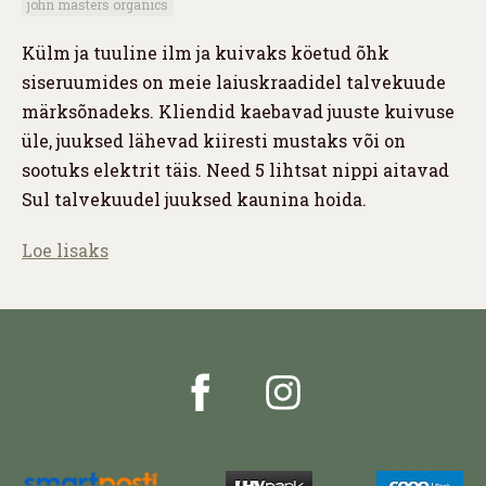
john masters organics
Külm ja tuuline ilm ja kuivaks köetud õhk
siseruumides on meie laiuskraadidel talvekuude
märksõnadeks. Kliendid kaebavad juuste kuivuse
üle, juuksed lähevad kiiresti mustaks või on
sootuks elektrit täis. Need 5 lihtsat nippi aitavad
Sul talvekuudel juuksed kaunina hoida.
Loe lisaks