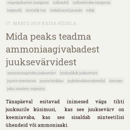
sügavpuhastav šampoon
sulfaadid
sulfaadivaba šampoon
teepuuõli
tervislik toit
toidulisand juustele
vähk
17. MÄRTS 2019
KAISA HEINLA
Mida peaks teadma
ammoniaagivabadest
juuksevärvidest
ammoniaagivaba juuksevärv
looduslikik juuksevärv
juuste väevimine
juuste hooldus
juukshooldusvahendid
davines
john masters organics
Tänapäeval esitavad inimesed väga tihti
juuksurile küsimusi, kas see juuksevärv on
keemiavaba, kas see sisaldab sünteetilisi
ühendeid või ammoniaaki.