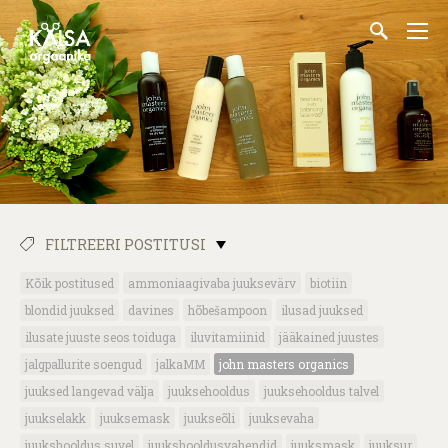
FILTREERI POSTITUSI
Kõik postitused
ammoniaagivaba juuksevärv
biotiin
blondid juuksed
davines
hõbešampoon
ilusad juuksed
ilusate juuste seos toiduga
iluvitamiinid
jääkained juustes
jalgpallurite soengud
jalkaMM
john masters organics
juuksed langevad välja
juuksehooldus
juuksehooldus talvel
juukselakk
juuksemask
juukseõli
juuksevaha
juukshooldus suvel
juukshooldusvahendid
juuksmask
juuksur