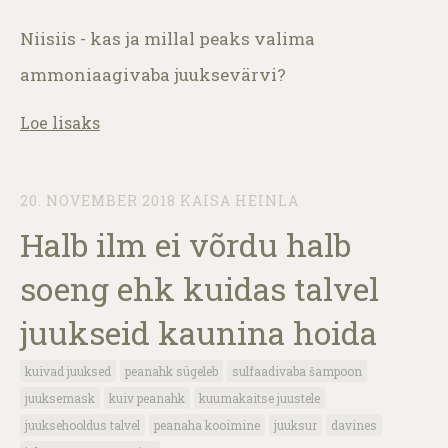
Niisiis - kas ja millal peaks valima
ammoniaagivaba juuksevärvi?
Loe lisaks
20. NOVEMBER 2018
KAISA HEINLA
Halb ilm ei võrdu halb
soeng ehk kuidas talvel
juukseid kaunina hoida
kuivad juuksed
peanahk sügeleb
sulfaadivaba šampoon
juuksemask
kuiv peanahk
kuumakaitse juustele
juuksehooldus talvel
peanaha kooimine
juuksur
davines