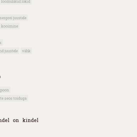
loomulikud lokid
sesprei juustele
 kooimine
k
nd juustele
vähk
?
mpoon
ste seos toiduga
ndel on kindel