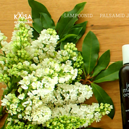
ŠAMPOONID
PALSAMID J