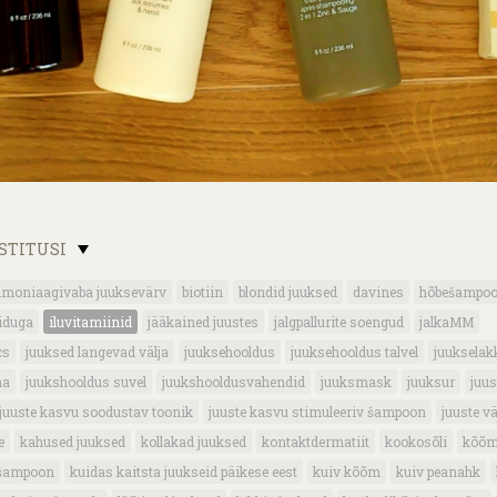
OSTITUSI
moniaagivaba juuksevärv
biotiin
blondid juuksed
davines
hõbešampo
oiduga
iluvitamiinid
jääkained juustes
jalgpallurite soengud
jalkaMM
cs
juuksed langevad välja
juuksehooldus
juuksehooldus talvel
juukselak
ha
juukshooldus suvel
juukshooldusvahendid
juuksmask
juuksur
juus
juuste kasvu soodustav toonik
juuste kasvu stimuleeriv šampoon
juuste v
e
kahused juuksed
kollakad juuksed
kontaktdermatiit
kookosõli
kõõ
šampoon
kuidas kaitsta juukseid päikese eest
kuiv kõõm
kuiv peanahk