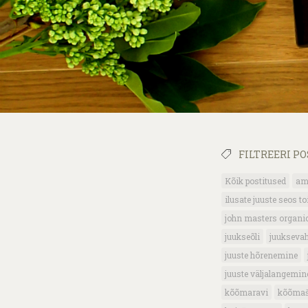
FILTREERI P
Kõik postitused
am
ilusate juuste seos t
john masters organi
juukseõli
juukseva
juuste hõrenemine
juuste väljalangemin
kõõmaravi
kõõma