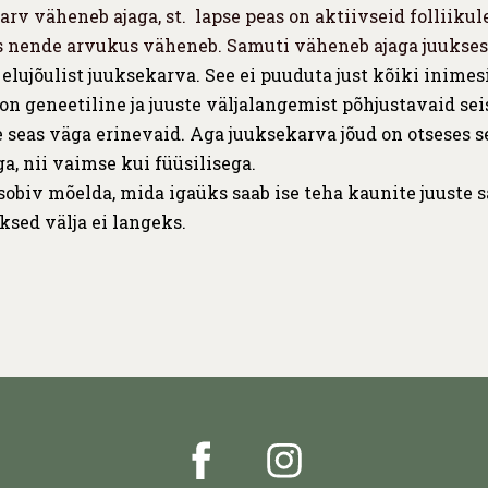
arv väheneb ajaga, st. lapse peas on aktiivseid folliiku
 nende arvukus väheneb. Samuti väheneb ajaga juukse
a elujõulist juuksekarva. See ei puuduta just kõiki inimes
 on geneetiline ja juuste väljalangemist põhjustavaid se
e
seas väga erinevaid.
Aga juuksekarva jõud on otseses 
a, nii vaimse kui füüsilisega.
sobiv mõelda, mida igaüks saab ise teha kaunite juuste
uuksed välja ei langeks.