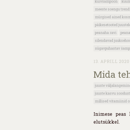
kuivšampoon
kuum
meeste soengu trend
mürgised ained kos
päikesetooted juustel
peanaha ravi
peana
silendavad juukseho
sügavpuhastav šam
13. APRILL 2020
Mida teh
juuste väljalangemin
juuste kasvu soodust
millised vitamiinid o
Inimese peas 
elutsükkel.