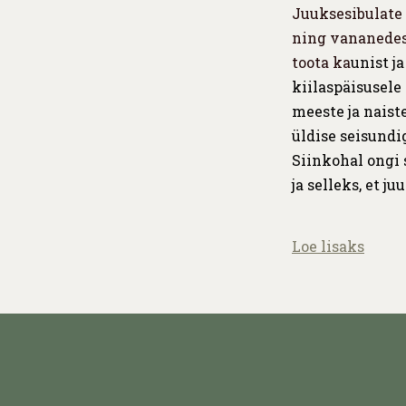
Juuksesibulate 
ning vananedes
toota ka
unist j
kiilaspäisusele
meeste ja naist
üldise seisundig
Siinkohal ongi 
ja selleks, et j
Loe lisaks