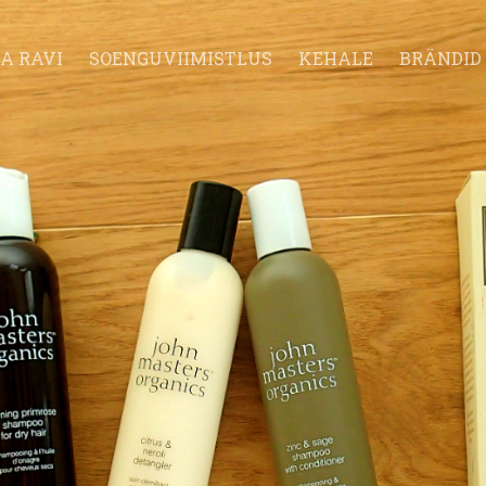
A RAVI
SOENGUVIIMISTLUS
KEHALE
BRÄNDID