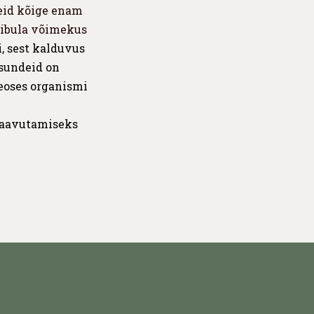
leid kõige enam
sibula võimekus
i, sest kalduvus
isundeid on
seoses organismi
 saavutamiseks