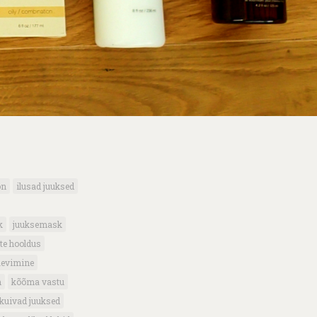
on
ilusad juuksed
k
juuksemask
te hooldus
äevimine
m
kõõma vastu
kuivad juuksed