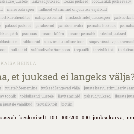
akaitse juustele
läikivad juuksed
lokkis juuksed
looduslikik juuksevärv
id
meresoola sprei
millised vitamiinid on juustele vajalikud
meetikavahendites
nahaprobleemid
niiskuskindel juuksesprei
päikesekait
e
paksud juuksed
parabeenid
parabeenivaba
peanaha hooldus
peanaha
hk sügeleb
psoriaas
rasune kõõm
rasune peanahk
siledad juuksed
oldustooted
silikoonid
soovimatu kollane toon
sügavniisutav juuksemas
poon
sulfaadid
sulfaadivaba šampoon
teepuuõli
tervislik toit
toidulisa
KAISA HEINLA
a, et juuksed ei langeks välja
e
juuste hõrenemine
juuksed langevad välja
juuste kasvu stimuleeriv ša
av toonik
toidulisand juustele
iluvitamiinid
paksud juuksed
ilusate juu
n juustele vajalikud
tervislik toit
biotiin
kasvab keskmiselt 100 000-200 000 juuksekarva, ne