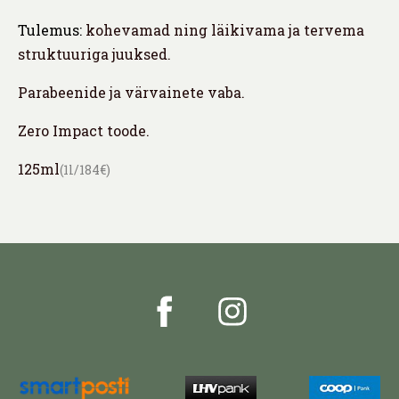
Tulemus:
kohevamad ning läikivama ja tervema
struktuuriga juuksed.
Parabeenide ja värvainete vaba.
Zero Impact toode.
125ml
(1l/184€)