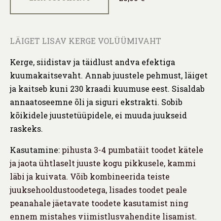
LÄIGET LISAV KERGE VOLÜÜMIVAHT
Kerge, siidistav ja täidlust andva efektiga
kuumakaitsevaht. Annab juustele pehmust, läiget
ja kaitseb kuni 230 kraadi kuumuse eest. Sisaldab
annaatoseemne õli ja siguri ekstrakti. Sobib
kõikidele juustetüüpidele, ei muuda juukseid
raskeks.
Kasutamine:
pihusta 3-4 pumbatäit toodet kätele
ja jaota ühtlaselt juuste kogu pikkusele, kammi
läbi ja kuivata. Võib kombineerida teiste
juuksehooldustoodetega, lisades toodet peale
peanahale jäetavate toodete kasutamist ning
ennem mistahes viimistlusvahendite lisamist.