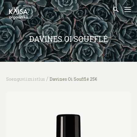
DAVINES OI SOUFFLÉ
/
Soenguviimistlus
Davines Oi Soufflé 25€