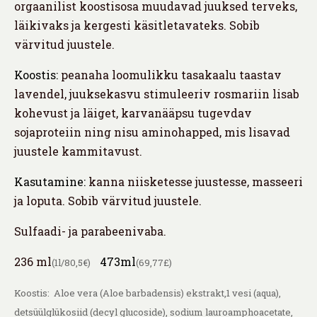
orgaanilist koostisosa muudavad juuksed terveks,
läikivaks ja kergesti käsitletavateks. Sobib
värvitud juustele.
Koostis:
peanaha loomulikku tasakaalu taastav
lavendel, juuksekasvu stimuleeriv rosmariin lisab
kohevust ja läiget, karvanääpsu tugevdav
sojaproteiin ning nisu aminohapped, mis lisavad
juustele kammitavust.
Kasutamine:
kanna niisketesse juustesse, masseeri
ja loputa. Sobib värvitud juustele.
Sulfaadi- ja parabeenivaba.
236 ml
473ml
(1l/80,5€)
(69,77£)
Koostis: Aloe vera (Aloe barbadensis) ekstrakt,1 vesi (aqua),
detsüülglükosiid (decyl glucoside), sodium lauroamphoacetate,