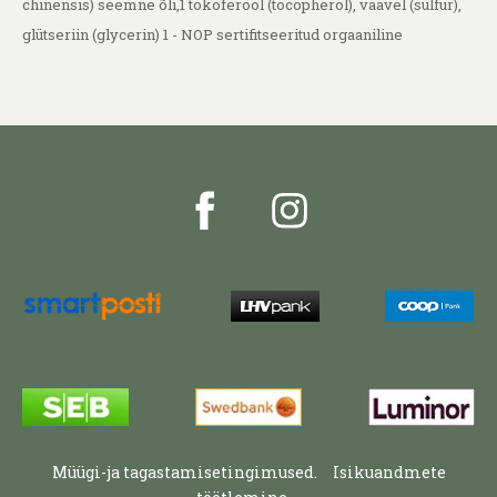
chinensis) seemne õli,1 tokoferool (tocopherol), väävel (sulfur),
glütseriin (glycerin) 1 - NOP sertifitseeritud orgaaniline
Müügi-ja tagastamisetingimused.
Isikuandmete