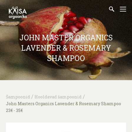
JOHN MASTER ORGANICS
LAVENDER & ROSEMARY
SHAMPOO
/
/
Šampoonid
Hooldavad šampoonid
John Masters Organics Lavender & Rosemary Shampoo
23€ - 35€