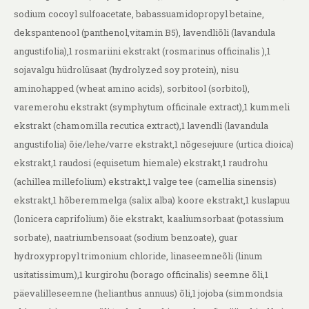
sodium cocoyl sulfoacetate, babassuamidopropyl betaine,
dekspantenool (panthenol,vitamin B5), lavendliõli (lavandula
angustifolia),1 rosmariini ekstrakt (rosmarinus officinalis ),1
sojavalgu hüdrolüsaat (hydrolyzed soy protein), nisu
aminohapped (wheat amino acids), sorbitool (sorbitol),
varemerohu ekstrakt (symphytum officinale extract),1 kummeli
ekstrakt (chamomilla recutica extract),1 lavendli (lavandula
angustifolia) õie/lehe/varre ekstrakt,1 nõgesejuure (urtica dioica)
ekstrakt,1 raudosi (equisetum hiemale) ekstrakt,1 raudrohu
(achillea millefolium) ekstrakt,1 valge tee (camellia sinensis)
ekstrakt,1 hõberemmelga (salix alba) koore ekstrakt,1 kuslapuu
(lonicera caprifolium) õie ekstrakt, kaaliumsorbaat (potassium
sorbate), naatriumbensoaat (sodium benzoate), guar
hydroxypropyl trimonium chloride, linaseemneõli (linum
usitatissimum),1 kurgirohu (borago officinalis) seemne õli,1
päevalilleseemne (helianthus annuus) õli,1 jojoba (simmondsia