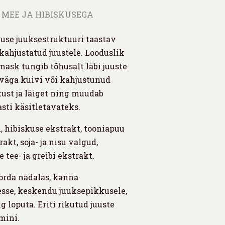
MEE JA HIBISKUSEGA
kuse juuksestruktuuri taastav
kahjustatud juustele. Looduslik
mask tungib tõhusalt läbi juuste
väga kuivi või kahjustunud
kust ja läiget ning muudab
sti käsitletavateks.
, hibiskuse ekstrakt, tooniapuu
akt, soja- ja nisu valgud,
 tee- ja greibi ekstrakt.
orda nädalas, kanna
sse, keskendu juuksepikkusele,
g loputa. Eriti rikutud juuste
mini.