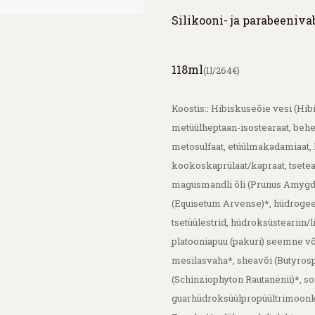
Silikooni- ja parabeeniva
118ml
(1
l/264€)
Koostis:: Hibiskuseõie vesi (Hibi
metüülheptaan-isostearaat, beh
metosulfaat, etüülmakadamiaat,
kookoskaprülaat/kapraat, tsetear
magusmandli õli (Prunus Amygda
(Equisetum Arvense)*, hüdrogee
tsetüülestrid, hüdroksüsteariin/l
platooniapuu (pakuri) seemne või 
mesilasvaha*, sheavõi (Butyros
(Schinziophyton Rautanenii)*, so
guarhüdroksüülpropüültrimoonklo