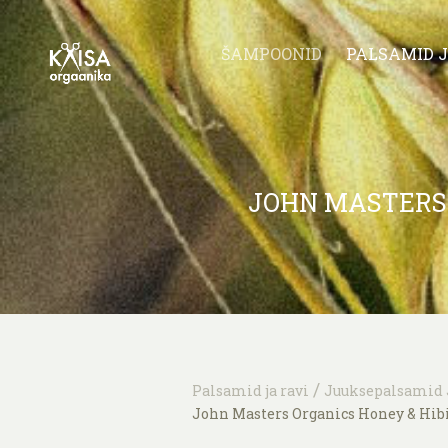
ŠAMPOONID
PALSAMID J
JOHN MASTERS
/
Palsamid ja ravi
Juuksepalsamid 
John Masters Organics Honey & Hib