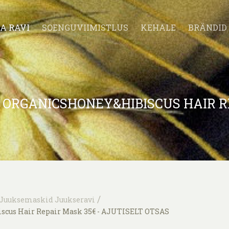
A RAVI
SOENGUVIIMISTLUS
KEHALE
BRÄNDID
 ORGANICSHONEY&HIBISCUS HAIR 
/
Juuksemaskid Juukseravi
iscus Hair Repair Mask 35€ - AJUTISELT OTSAS