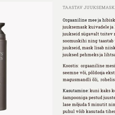
TAASTAV JUUKSEMASK 
Orgaaniline mee ja h
ibis
juuksemask kuivadele ja 
juukseid sügavalt toitev 
soomuskihi ning taastab 
juukseid, mask lisab niis
juuksed pehmeks ja lihtsa
Koostis: orgaaniline mesi
seemne või, põldosja ekstr
magusmandli õli, rohelise
Kasutamine:
kuni kaks k
šampooniga pestud juuste
lase mõjuda 5 minutit nin
puhul võib kasutada tihe