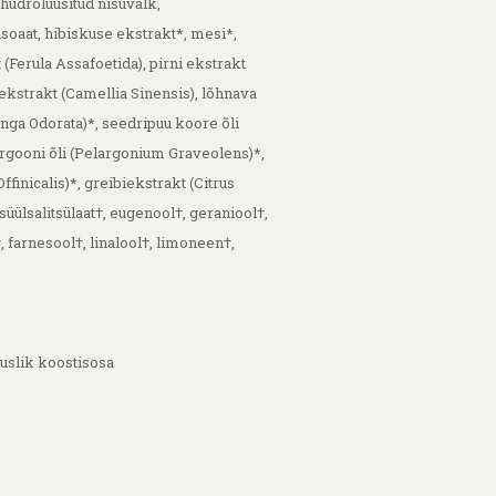
hüdrolüüsitud nisuvalk,
oaat, hibiskuse ekstrakt*, mesi*,
(Ferula Assafoetida), pirni ekstrakt
ekstrakt (Camellia Sinensis), lõhnava
nga Odorata)*, seedripuu koore õli
argooni õli (Pelargonium Graveolens)*,
finicalis)*, greibiekstrakt (Citrus
süülsalitsülaat†, eugenool†, geraniool†,
 farnesool†, linalool†, limoneen†,
duslik koostisosa