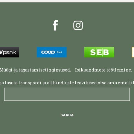
Müügi-ja tagastamisetingimused.
Isikuandmete töötlemine.
aa tasuta transpordi ja allhindluste teavitused otse oma emailil