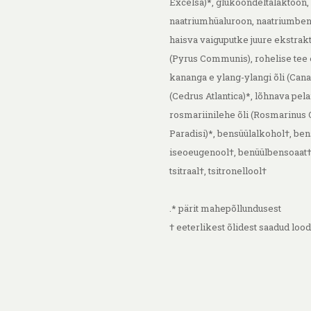
Excelsa)*, glükoondeltalaktoon, 
naatriumhüaluroon, naatriumbens
haisva vaiguputke juure ekstrakt 
(Pyrus Communis), rohelise tee 
kananga e ylang-ylangi õli (Cana
(Cedrus Atlantica)*, lõhnava pel
rosmariinilehe õli (Rosmarinus Of
Paradisi)*, bensüülalkohol†, ben
iseoeugenool†, benüülbensoaat†,
tsitraal†, tsitronellool†
.
* pärit mahepõllundusest
† eeterlikest õlidest saadud loo