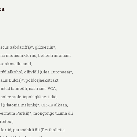
ba.
scus Sabdariffa)*, glütseriin*,
entrimoniumkloriid, behentrimonium-
 kookosalkaanid,
üülalkohol, oliiviõli (Olea Europaea)*,
lus Dulcis)*, põldosjaekstrakt
nitud taimeõli, naatrium-PCA,
inoleen/oleiinpolüglütseriidid,
(Platonia Insignis)*, C15-19 alkaan,
permum Parkii)*, mongongo tuuma õli
rbitool,
riid, parapähkli õli (Bertholletia