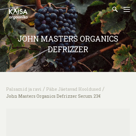
JOHN MASTERS ORGANICS
DEFRIZZER
/
/
Palsamid ja ravi
Pähe Jäetavad Hooldused
John Masters Organics Defrizzer Serum 23€