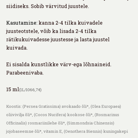
siidiseks. Sobib värvitud juustele.
Kasutamine:
kanna 2-4 tilka kuivadele
juusteotstele, võib ka lisada 2-4 tilka
rätikukuivadesse juustesse ja lasta juustel
kuivada.
Ei sisalda kunstlikke värv-ega lõhnaineid.
Parabeenivaba.
15 ml
(1L/1066,7€)
Koostis:
(Persea Gratissima) avokaado õli*, (Olea Europaea)
oliivivilja õli*, (Cocos Nucifera) kookose õli*, (Rosmarinus
Officinalis) rosmariinilehe õli*, (Simmondsia Chinensis)
jojobaseemne õli*, vitamin E, (Oenothera Biennis) kuningakepi