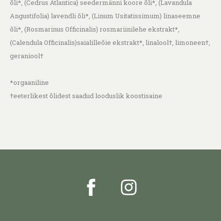
õli*, (Cedrus Atlantica) seedermänni koore õli*, (Lavandula
Angustifolia) lavendli õli*, (Linum Usitatissimum) linaseemne
õli*, (Rosmarinus Officinalis) rosmariinilehe ekstrakt*,
(Calendula Officinalis)saialilleõie ekstrakt*, linalool†, limoneen†,
geraniool†
*orgaaniline
†eeterlikest õlidest saadud looduslik koostisaine