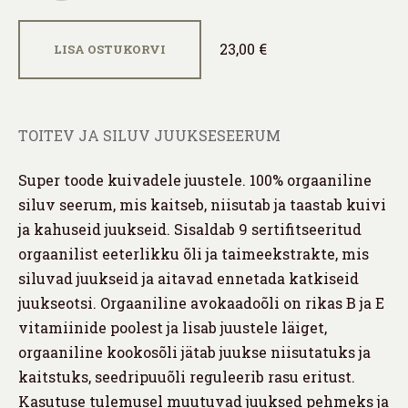
23,00 €
LISA OSTUKORVI
TOITEV JA SILUV JUUKSESEERUM
Super toode kuivadele juustele. 100% orgaaniline
siluv seerum, mis kaitseb, niisutab ja taastab kuivi
ja kahuseid juukseid. Sisaldab 9 sertifitseeritud
orgaanilist eeterlikku õli ja taimeekstrakte, mis
siluvad juukseid ja aitavad ennetada katkiseid
juukseotsi. Orgaaniline avokaadoõli on rikas B ja E
vitamiinide poolest ja lisab juustele läiget,
orgaaniline kookosõli jätab juukse niisutatuks ja
kaitstuks, seedripuuõli reguleerib rasu eritust.
Kasutuse tulemusel muutuvad juuksed pehmeks ja